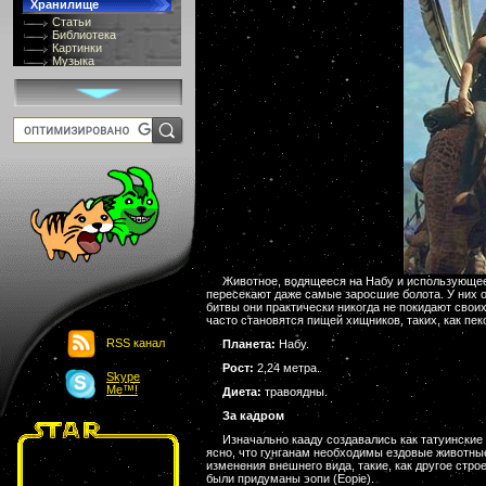
Хранилище
Статьи
Библиотека
Картинки
Музыка
GIF-галлерея
Терминология
Костюмы
Онлайн Видео
Игры
8 bit
Юмор
Картинки-приколы
Flash
Download
Links
Обмен баннерами
Главная
Животное, водящееся на Набу и использующеес
О проекте
пересекают даже самые заросшие болота. У них 
Обьявления
битвы они практически никогда не покидают своих
Чат
часто становятся пищей хищников, таких, как пек
RSS канал
Планета:
Набу.
Рост:
2,24 метра.
Skype
Me™!
Диета:
травоядны.
За кадром
Изначально кааду создавались как татуинские
ясно, что гунганам необходимы ездовые животны
изменения внешнего вида, такие, как другое стр
были придуманы эопи (Eopie).