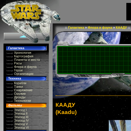
::
Галактика
»
Флора и фауна
»
КААДУ
::
Галактика
Хронология
Картография
Планеты и места
Расы
Флора и фауна
Герои
Организации
Техника
Корабли
Танки
Снаряжение
Оружие
Дроиды
Технологии
КААДУ
Фильмы
Эпизод I
(Kaadu)
Эпизод II
Эпизод III
Эпизод IV
Эпизод V
Эпизод VI