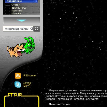
Хранилище
Статьи
Библиотека
Картинки
Музыка
GIF-галлерея
Терминология
Костюмы
Онлайн Видео
Игры
8 bit
Юмор
Картинки-приколы
Flash
Download
Links
Обмен баннерами
Главная
О проекте
Обьявления
Чат
RSS канал
Skype
Me™!
Чудовищное существо с многочисленными щупал
несколькими рядами зубов. Мощными щупальцами ч
Джабба Хатт очень любил кормить Сарлакка своим
Джаббы и охотника за наградой Бобу Фетта.
Планета:
Татуин.