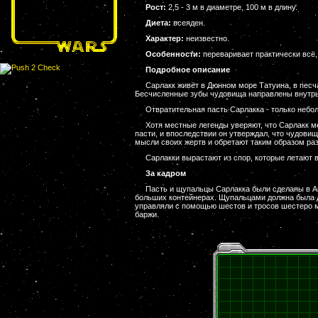
Рост:
2,5 - 3 м в диаметре, 100 м в длину.
Диета:
всеяден.
Характер:
неизвестно.
Особенности:
переваривает практически всё,
Подробное описание
Сарлакк живёт в Дюнном море Татуина, в песч
Бесчисленные зубы чудовища направлены внутрь 
Отвратительная пасть Сарлакка - только небол
Хотя местные легенды уверяют, что Сарлакк м
пасти, и впоследствии он утверждал, что чудови
мысли своих жертв и обретают таким образом ра
Сарлакки вырастают из спор, которые летают 
За кадром
Пасть и щупальцы Сарлакка были сделаны в Ан
больших контейнерах. Щупальцами должна была д
управляли с помощью шестов и тросов шестеро м
баржи.