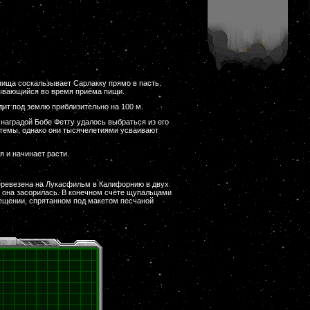
пища соскальзывает Сарлакку прямо в пасть.
вывающийся во время приёма пищи.
дит под землю приблизительно на 100 м.
 наградой Бобе Фетту удалось выбраться из его
истемы, однако они тысячелетиями усваивают
 и начинает расти.
перевезена на Лукасфильм в Калифорнию в двух
 она засорилась. В конечном счёте щупальцами
ещении, спрятанном под макетом песчаной