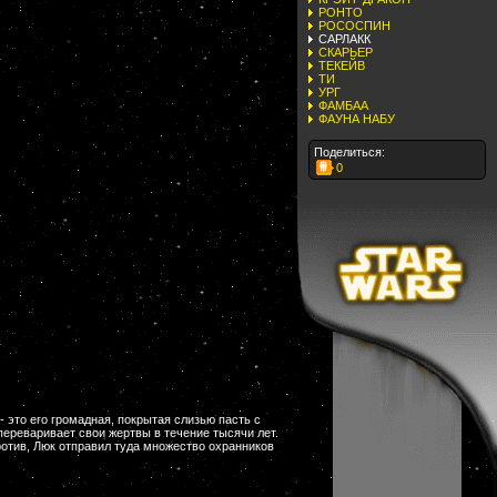
РОНТО
РОСОСПИН
САРЛАКК
СКАРЬЕР
ТЕКЕЙВ
ТИ
УРГ
ФАМБАА
ФАУНА НАБУ
Поделиться:
0
это его громадная, покрытая слизью пасть с
переваривает свои жертвы в течение тысячи лет.
ротив, Люк отправил туда множество охранников