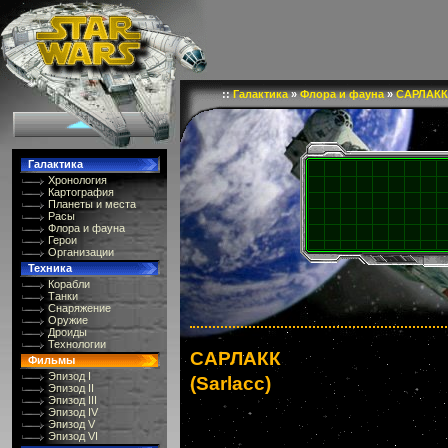
::
Галактика
»
Флора и фауна
»
САРЛАКК
Галактика
Хронология
Картография
Планеты и места
Расы
Флора и фауна
Герои
Организации
Техника
Корабли
Танки
Снаряжение
Оружие
Дроиды
Технологии
САРЛАКК
Фильмы
Эпизод I
(Sarlacc)
Эпизод II
Эпизод III
Эпизод IV
Эпизод V
Эпизод VI