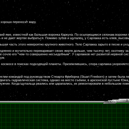
 хорошо переносит жару.
анй яме, известной как Большая воронка Каркуна. По осыпающимся склонам воронки 
и не дают жертве выбраться. Помимо зубов и щупалец, у Сарлакка есть клюв, высо
ьшая часть этого невероятно крупного животного. Тело Сарлакка зарыто в песке и ухо
едленно и мучительно переваривает своих жертв дольше, чем тысячу лет, охотнику за
ще сочло его "чем-то совершенно несъедобным". У сарлакков нет развитой нервной с
зум.
в космосе в поисках подходящей планеты. Приземлившись, спора сарлакка укореняется
глии командой под руководством Стюарта Фриборна (Stuart Freeborn) и затем была 
вигать гидравлическая система, однако на месте съёмки, в аризонской пустыне Юма,
ужчин. Когда щупальца рвались или царапались, их ремонтировали в небольшом пом