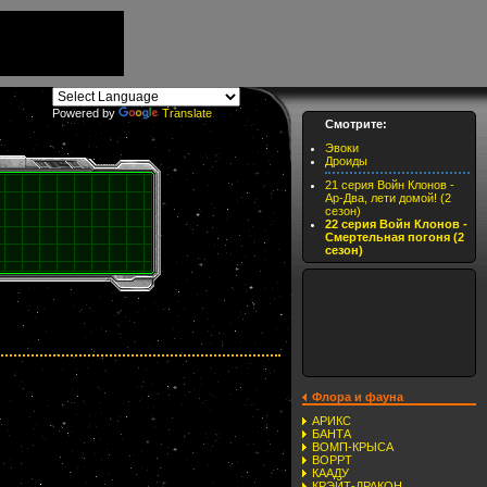
Powered by
Translate
Смотрите:
Эвоки
Дроиды
21 серия Войн Клонов -
Ар-Два, лети домой! (2
сезон)
22 серия Войн Клонов -
Смертельная погоня (2
сезон)
Флора и фауна
АРИКС
БАНТА
ВОМП-КРЫСА
ВОРРТ
КААДУ
КРЭЙТ-ДРАКОН