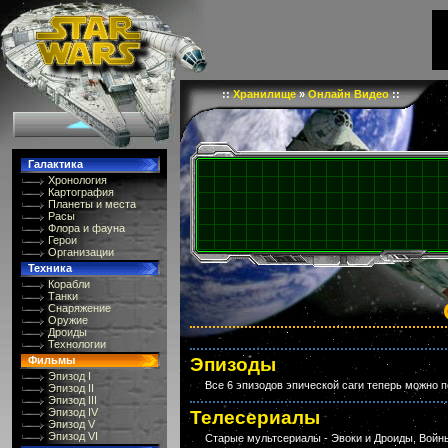
::
Хранилище
»
Онлайн Видео
::
Галактика
Хронология
Картография
Планеты и места
Расы
Флора и фауна
Герои
Организации
Техника
Корабли
Танки
Снаряжение
Оружие
Дроиды
Технологии
Фильмы
Эпизоды
Эпизод I
Все 6 эпизодов эпической саги теперь можно 
Эпизод II
Эпизод III
Эпизод IV
Телесериалы
Эпизод V
Эпизод VI
Старые мультсериалы - Эвоки и Дроиды, Войны 