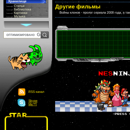
Хранилище
Другие фильмы
Статьи
Библиотека
Войны клонов - пролог сериала 2008 года, а та
Картинки
Музыка
GIF-галлерея
Терминология
Костюмы
Онлайн Видео
Игры
8 bit
Юмор
Картинки-приколы
Flash
Download
Links
Обмен баннерами
Главная
О проекте
Обьявления
Чат
RSS канал
Skype
Me™!