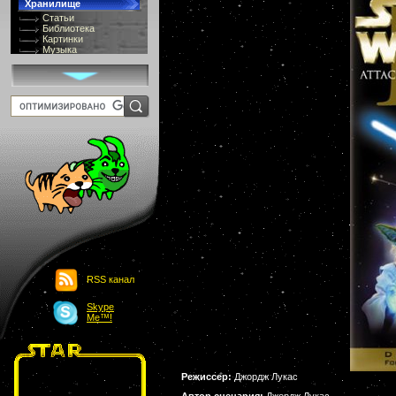
Хранилище
Статьи
Библиотека
Картинки
Музыка
GIF-галлерея
Терминология
Костюмы
Онлайн Видео
Игры
8 bit
Юмор
Картинки-приколы
Flash
Download
Links
Обмен баннерами
Главная
О проекте
Обьявления
Чат
RSS канал
Skype
Me™!
Режиссер:
Джордж Лукас