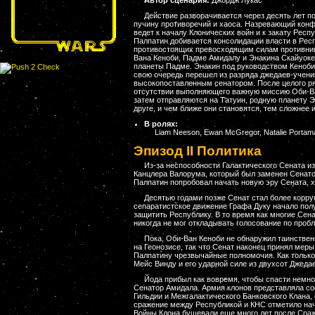
Автор сценария:
Джордж Лукас
Действие разворачивается через десять лет по
пучину противоречий и хаоса. Назревающий конф
ведет к началу Клонических войн и к закату Ре
Палпатин добивается консолидации власти в Респ
противостоящих превосходящим силам противник
Вана Кеноби, Падме Амидалу и Энакина Скайуоке
планеты Падме. Энакин под руководством Кеноби
свою очередь перешел из разряда джедаев-ученик
высокопоставленным сенатором. После целого ря
отсутствии выполняющего важную миссию Оби-Ван
затем отправляются на Татуин, родную планету Э
друге, и чем ближе они становятся, тем сложнее 
В ролях:
Liam Neeson, Ewan McGregor, Natalie Portama
Эпизод II Политика
Из-за неспособности Галактического Сената и
Канцлера Валорума, который был заменен Сенат
Палпатин попробовал начать новую эру Сената, х
Десятью годами позже Сенат стал более корр
сепаратистское движение Графа Дуку начало пол
защитить Республику. В то время как многие Сена
никогда не мог откладывать голосование по проб
Пока, Оби-Ван Кеноби не обнаружил таинствен
на Геонозисе, так что Сенат наконец принял мер
Палпатину чрезвычайные полномочия. Как только
Мейс Винду и его ударной силе из двухсот Джедае
Йода прибыл как вовремя, чтобы спасти немн
Сенатор Амидала. Армия клонов представляла со
Гильдии и Межгалактического Банковского Клан
сражение между Республикой и КНС отметило нача
Войны Клона бушевали еще много лет после Сраже