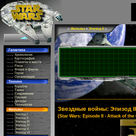
::
Фильмы
»
Эпизод II
::
Галактика
Хронология
Картография
Планеты и места
Расы
Флора и фауна
Герои
Организации
Техника
Корабли
Танки
Снаряжение
Оружие
Дроиды
Технологии
Звездные войны: Эпизод II
Фильмы
Эпизод I
(Star Wars: Episode II - Attack of the
Эпизод II
Эпизод III
Эпизод IV
Эпизод V
Эпизод VI