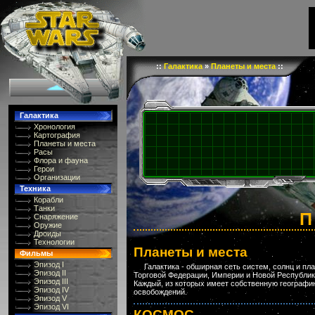
::
Галактика
»
Планеты и места
::
Галактика
Хронология
Картография
Планеты и места
Расы
Флора и фауна
Герои
Организации
Техника
Корабли
Танки
П
Снаряжение
Оружие
Дроиды
Технологии
Планеты и места
Фильмы
Эпизод I
Галактика - обширная сеть систем, солнц и пл
Эпизод II
Торговой Федерации, Империи и Новой Республики
Эпизод III
Каждый, из которых имеет собственную географию 
Эпизод IV
освобождений.
Эпизод V
Эпизод VI
КОСМОС