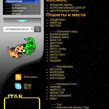
Хранилище
Статьи
ВНЕШНИЕ МИРЫ
Библиотека
КОРПОРАТИВНЫЙ СЕКТОР
Картинки
ЦЕНТРАЛЬНЫЕ МИРЫ
Музыка
Планеты и места
GIF-галлерея
Терминология
АЛЬДЕРААН
Костюмы
АММУУД
Онлайн Видео
БЕСПИН
Игры
Облачный город
8 bit
БИЛБРИНДЖИ
Юмор
БИММИСААРИ
ВИНСОТ
Картинки-приколы
ДАНТУИН
Flash
ДОРИН
Download
ИЕГО, ЛУНЫ
ИКТОТЧ
Links
ИКТОТЧОН
Обмен баннерами
ИТОР
Главная
КАШИИК
О проекте
Рвоокррорро
Обьявления
КЕССЕЛЬ
Чат
КОРЕЛЛИЯ
КОРРИБАН
RSS канал
КОРУСКАНТ
Империал-Сити
Skype
ЛАННИК
Me™!
МАЙТУС VII
МАЛАСТЕР
МОН КАЛАМАРИ
НАБУ
Тид
Королевский дворец Тида