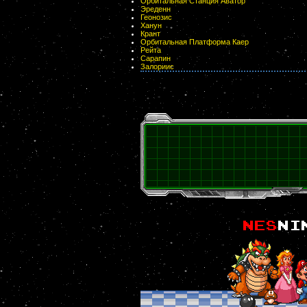
Орбитальная Станция Аватор
Эреденн
Геонозис
Ханун
Крант
Орбитальная Платформа Каер
Рейта
Сарапин
Залориис