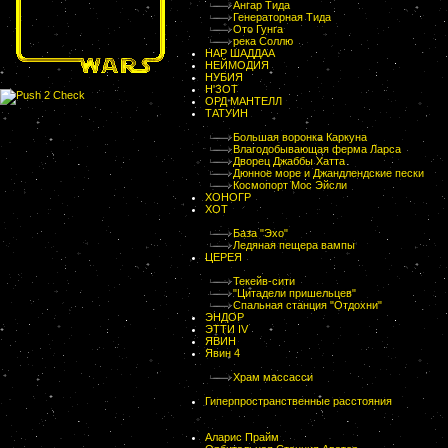
Ангар Тида
Генераторная Тида
Ото Гунга
река Соллю
НАР ШАДДАА
НЕЙМОДИЯ
НУБИЯ
Н'ЗОТ
ОРД МАНТЕЛЛ
ТАТУИН
Большая воронка Каркуна
Влагодобывающая ферма Ларса
Дворец Джаббы Хатта
Дюнное море и Джандлендские пески
Космопорт Мос Эйсли
ХОНОГР
ХОТ
База "Эхо"
Ледяная пещера вампы
ЦЕРЕЯ
Текейв-сити
"Цитадели пришельцев"
Спальная станция "Отдохни"
ЭНДОР
ЭТТИ IV
ЯВИН
Явин 4
Храм массасси
Гиперпространственные расстояния
Аларис Прайм