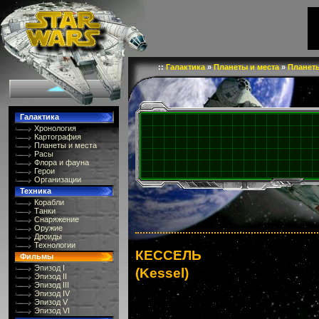
::
Галактика
»
Планеты и места
»
Планеты
Галактика
Хронология
Картография
Планеты и места
Расы
Флора и фауна
Герои
Организации
Техника
Корабли
Танки
Снаряжение
Оружие
Дроиды
Технологии
КЕССЕЛЬ
Фильмы
Эпизод I
(Kessel)
Эпизод II
Эпизод III
Эпизод IV
Эпизод V
Эпизод VI