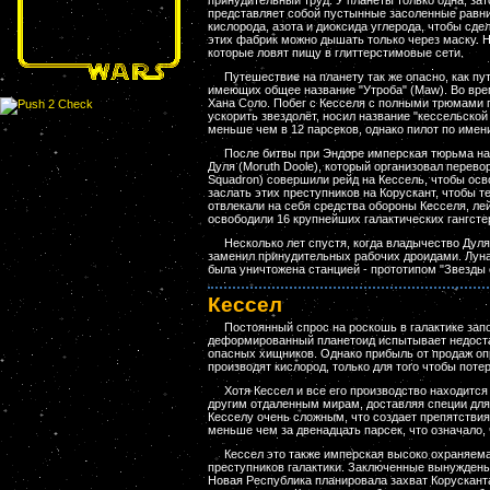
принудительный труд. У планеты только одна, за
представляет собой пустынные засоленные равн
кислорода, азота и диоксида углерода, чтобы сд
этих фабрик можно дышать только через маску. Н
которые ловят пищу в глиттерстимовые сети.
Путешествие на планету так же опасно, как пу
имеющих общее название "Утроба" (Maw). Во вре
Хана Соло. Побег с Кесселя с полными трюмами п
ускорить звездолёт, носил название "кессельской
меньше чем в 12 парсеков, однако пилот по имен
После битвы при Эндоре имперская тюрьма на 
Дуля (Moruth Doole), который организовал перев
Squadron) совершили рейд на Кессель, чтобы осв
заслать этих преступников на Корускант, чтобы 
отвлекали на себя средства обороны Кесселя, ле
освободили 16 крупнейших галактических гангсте
Несколько лет спустя, когда владычество Дул
заменил принудительных рабочих дроидами. Луна 
была уничтожена станцией - прототипом "Звезды 
Кессел
Постоянный спрос на роскошь в галактике зап
деформированный планетоид испытывает недоста
опасных хищников. Однако прибыль от продаж оп
производят кислород, только для того чтобы поте
Хотя Кессел и все его производство находитс
другим отдаленным мирам, доставляя специи дл
Кесселу очень сложным, что создает препятствия
меньше чем за двенадцать парсек, что означало, 
Кессел это также имперская высоко охраняема
преступников галактики. Заключенные вынуждены
Новая Республика планировала захват Корускант