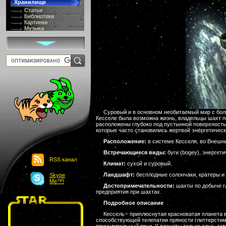
Хранилище
Статьи
Библиотека
Картинки
Музыка
GIF-галлерея
Терминология
Костюмы
Онлайн Видео
Игры
8 bit
Юмор
Картинки-приколы
Flash
Download
Links
Суровый и в основном необитаемый мир с больш
Обмен баннерами
Кесселе была возможна жизнь, владельцы шахт 
расположены глубоко под пустынной поверхность
Главная
которые часто становились жертвой энергетическ
О проекте
Обьявления
Расположение:
в системе Кесселя, во Внешни
Чат
Встречающиеся виды:
буги (bogey), энергет
RSS канал
Климат:
сухой и суровый.
Ландшафт:
бесплодные солончаки, кратеры и
Skype
Me™!
Достопримечательности:
шахты по добыче гл
предприятия при шахтах.
Подробное описание
Кессель - приплюснутая красноватая планета 
способствующей телепатии пряности глиттерстим