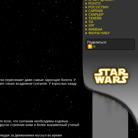
РОНТО
РОСОСПИН
САРЛАКК
СКАРЬЕР
ТЕКЕЙВ
ТИ
УРГ
ФАМБАА
ФАУНА НАБУ
Поделиться:
0
гко пересекают даже самые заросшие болота. У
ают своих всадников-гунганов. У взрослых кааду
ло ясно, что гунганам необходимы ездовые
 другое строение кожи и более выраженный утиный
блюдая за движениями мускул во время