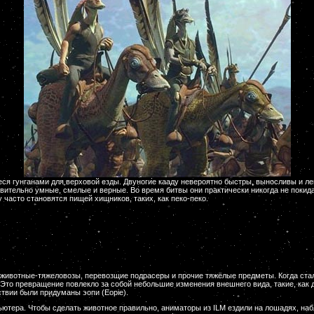
я гунганами для верховой езды. Двуногие кааду невероятно быстры, выносливы и ле
ивительно умные, смелые и верные. Во время битвы они практически никогда не покид
у часто становятся пищей хищников, таких, как пеко-пеко.
 животные-тяжеловозы, перевозщие подрасеры и прочие тяжёлые предметы. Когда ста
 Это превращение повлекло за собой небольшие изменения внешнего вида, такие, как
ствии были придуманы эопи (Eopie).
ютера. Чтобы сделать животное правильно, аниматоры из ILM ездили на лошадях, на