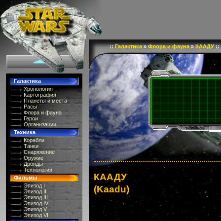
::
Галактика
»
Флора и фауна
»
КААДУ
::
Галактика
Хронология
Картография
Планеты и места
Расы
Флора и фауна
Герои
Организации
Техника
Корабли
Танки
Снаряжение
Оружие
Дроиды
Технологии
КААДУ
Фильмы
Эпизод I
(Kaadu)
Эпизод II
Эпизод III
Эпизод IV
Эпизод V
Эпизод VI