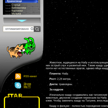
Хранилище
Статьи
Библиотека
Картинки
Музыка
GIF-галлерея
Терминология
Костюмы
Онлайн Видео
Игры
8 bit
Юмор
Картинки-приколы
Flash
Download
Links
Обмен баннерами
Главная
Животное, водящееся на Набу и использующеес
О проекте
них острый слух и развитый нюх. Также кааду уд
Обьявления
почти нет естественных врагов, однако яйца каад
Чат
Планета:
Набу.
RSS канал
Рост:
2,24 метра.
Skype
Диета:
травоядны.
Me™!
За кадром
Изначально кааду создавались как татуинские
животные, двуногие создания переехали на Набу.
клюв. Чтобы заменить кааду на Татуине, впослед
Кааду в фильме - полностью порождение компь