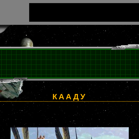
КААДУ