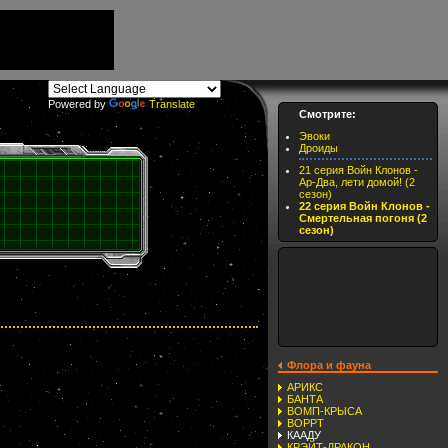
Powered by
Translate
Смотрите:
Эвоки
Дроиды
21 серия Войн Клонов -
Ар-Два, лети домой! (2
сезон)
22 серия Войн Клонов -
Смертельная погоня (2
сезон)
Флора и фауна
АРИКС
БАНТА
ВОМП-КРЫСА
ВОРРТ
КААДУ
КРЭЙТ-ДРАКОН