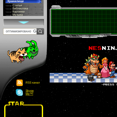
Хранилище
Статьи
Библиотека
Картинки
Музыка
GIF-галлерея
Терминология
Костюмы
Онлайн Видео
Игры
8 bit
Юмор
Картинки-приколы
Flash
Download
Links
Обмен баннерами
Главная
О проекте
Обьявления
Чат
RSS канал
Skype
Me™!