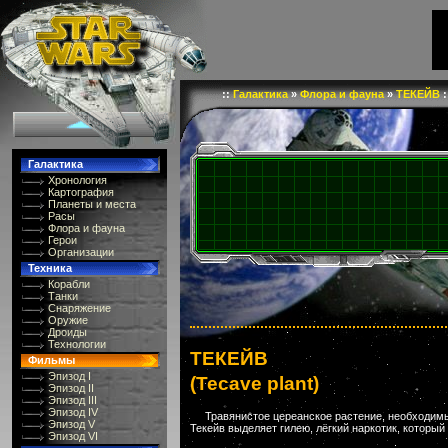
::
Галактика
»
Флора и фауна
»
ТЕКЕЙВ
:
Галактика
Хронология
Картография
Планеты и места
Расы
Флора и фауна
Герои
Организации
Техника
Корабли
Танки
Снаряжение
Оружие
Дроиды
Технологии
ТЕКЕЙВ
Фильмы
Эпизод I
(Tecave plant)
Эпизод II
Эпизод III
Эпизод IV
Травянистое цереанское растение, необходим
Эпизод V
Текейв выделяет гилею, лёгкий наркотик, который
Эпизод VI