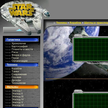
::
Техника
»
Корабли
»
Шатлы и транспо
Галактика
Хронология
Картография
Планеты и места
Расы
Флора и фауна
Герои
Организации
Техника
Корабли
Танки
Снаряжение
Оружие
Дроиды
Технологии
Фильмы
Эпизод I
Эпизод II
Эпизод III
Эпизод IV
Эпизод V
Эпизод VI