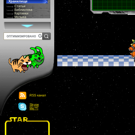
Хранилище
Статьи
Библиотека
Картинки
Музыка
GIF-галлерея
Терминология
Костюмы
Онлайн Видео
Игры
8 bit
Юмор
Картинки-приколы
Flash
Download
Links
Обмен баннерами
Главная
О проекте
Обьявления
Чат
RSS канал
Skype
Me™!