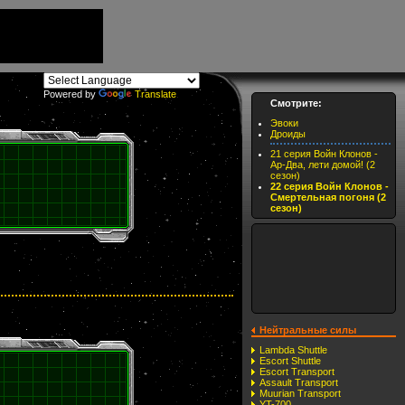
Powered by
Translate
Смотрите:
Эвоки
Дроиды
21 серия Войн Клонов -
Ар-Два, лети домой! (2
сезон)
22 серия Войн Клонов -
Смертельная погоня (2
сезон)
Нейтральные силы
Lambda Shuttle
Escort Shuttle
Escort Transport
Assault Transport
Muurian Transport
YT-700