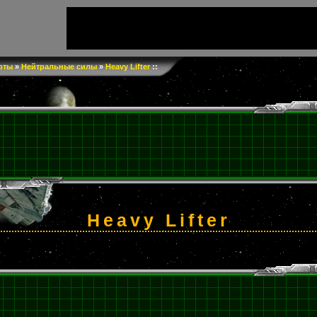
рты
»
Нейтральные силы
»
Heavy Lifter
::
Heavy Lifter