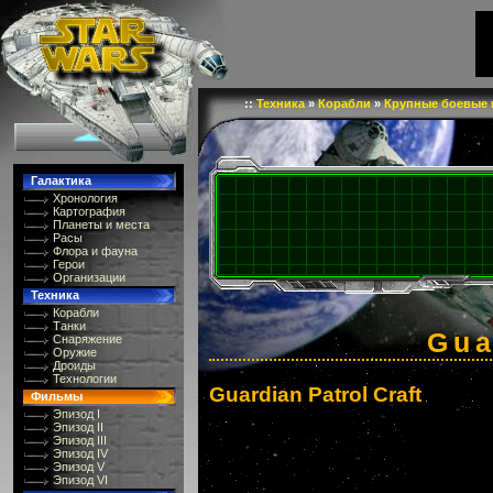
::
Техника
»
Корабли
»
Крупные боевые 
Галактика
Хронология
Картография
Планеты и места
Расы
Флора и фауна
Герои
Организации
Техника
Корабли
Танки
Gua
Снаряжение
Оружие
Дроиды
Технологии
Guardian Patrol Craft
Фильмы
Эпизод I
Эпизод II
Эпизод III
Эпизод IV
Эпизод V
Эпизод VI