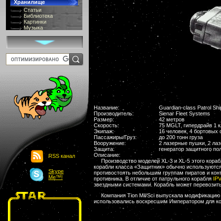
Хранилище
Статьи
Библиотека
Картинки
Музыка
GIF-галлерея
Терминология
Костюмы
Онлайн Видео
Игры
8 bit
Юмор
Картинки-приколы
Flash
Download
Links
Название:
Guardian-class Patrol Shi
Производитель:
Sienar Fleet Systems
Обмен баннерами
Размер:
42 метров
Главная
Скорость:
75 MGLT, гипердрайв 1 
О проекте
Экипаж:
16 человек, 4 бортовых 
Обьявления
Пассажиры/Груз:
до 200 тонн груза
Вооружение:
2 лазерные пушки, 2 ла
Чат
Защита:
генератор защитного по
Описание:
RSS канал
Производство моделей XL-3 и XL-5 этого кораб
корабли класса «Защитник» обычно используютс
Skype
противостоять небольшим группам пиратов и кон
Me™!
противника. В отличие от патрульного корабля
IPV
звездными системами. Корабль может перевозить
Компания Tion Mil/Sci выпускала модификацию
использовались воскресшим Императором для коор