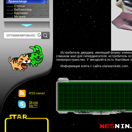
Хранилище
Статьи
Библиотека
Картинки
Музыка
GIF-галлерея
Терминология
Костюмы
Онлайн Видео
Игры
8 bit
Юмор
Картинки-приколы
Истребитель джедаев, имеющий форму клинка, 
Flash
слишком мал для гипердвигателя, истребитель 
Download
гиперпространство. У звездолёта есть бортовые 
Links
Информация взята с сайта starwarskids.com.
Обмен баннерами
Главная
О проекте
Обьявления
Чат
RSS канал
Skype
Me™!