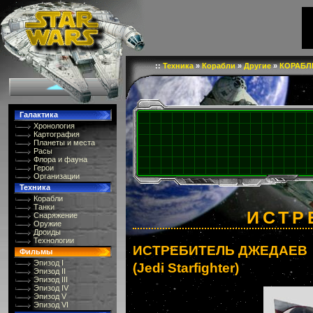
::
Техника
»
Корабли
»
Другие
»
КОРАБЛ
Галактика
Хронология
Картография
Планеты и места
Расы
Флора и фауна
Герои
Организации
Техника
Корабли
Танки
ИСТР
Снаряжение
Оружие
Дроиды
Технологии
ИСТРЕБИТЕЛЬ ДЖЕДАЕВ
Фильмы
Эпизод I
(Jedi Starfighter)
Эпизод II
Эпизод III
Эпизод IV
Эпизод V
Эпизод VI