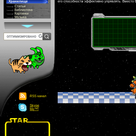
Хранилище
его способности эффективно упрявлять. Вместо 
Статьи
Библиотека
Картинки
Музыка
GIF-галлерея
Терминология
Костюмы
Онлайн Видео
Игры
8 bit
Юмор
Картинки-приколы
Flash
Download
Links
Обмен баннерами
Главная
О проекте
Обьявления
Чат
RSS канал
Skype
Me™!