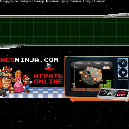
Валорума был избран сенатор Палпатин, представитель Набу в Сенате.