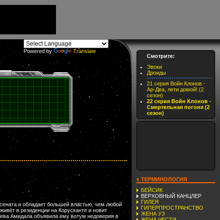
Powered by
Translate
Смотрите:
Эвоки
Дроиды
21 серия Войн Клонов -
Ар-Два, лети домой! (2
сезон)
22 серия Войн Клонов -
Смертельная погоня (2
сезон)
ТЕРМИНОЛОГИЯ
БЕЙСИК
ВЕРХОВНЫЙ КАНЦЛЕР
ГИЛЕЯ
 сената и обладает большей властью, чем любой
ГИПЕРПРОСТРАНСТВО
живёт в резиденции на Корусканте и новит
ЖЕНА УЗ
лева Амидала объявила ему вотум недоверия в
ЖЕНА ЧЕСТИ