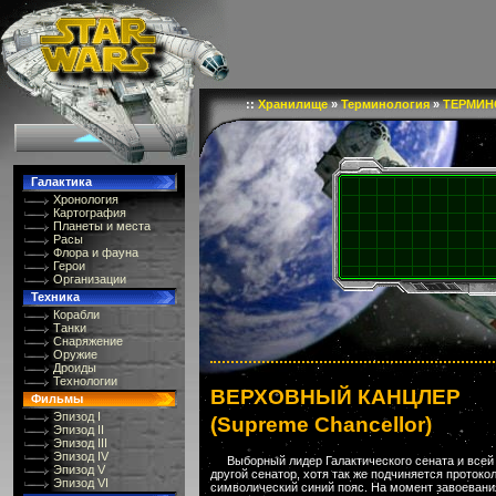
::
Хранилище
»
Терминология
»
ТЕРМИН
Галактика
Хронология
Картография
Планеты и места
Расы
Флора и фауна
Герои
Организации
Техника
Корабли
Танки
Снаряжение
Оружие
Дроиды
Технологии
ВЕРХОВНЫЙ КАНЦЛЕР
Фильмы
Эпизод I
(Supreme Chancellor)
Эпизод II
Эпизод III
Эпизод IV
Выборный лидер Галактического сената и всей
Эпизод V
другой сенатор, хотя так же подчиняется проток
Эпизод VI
символический синий пояс. На момент завоевани