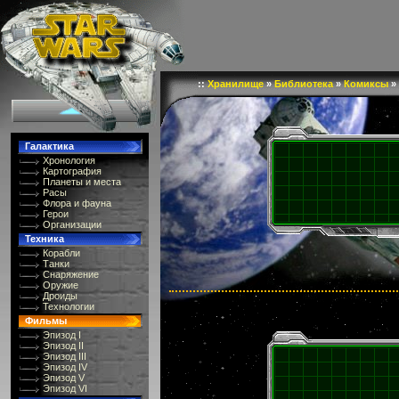
::
Хранилище
»
Библиотека
»
Комиксы
»
Галактика
Хронология
Картография
Планеты и места
Расы
Флора и фауна
Герои
Организации
Техника
Корабли
Танки
Снаряжение
Оружие
Дроиды
Технологии
Фильмы
Эпизод I
Эпизод II
Эпизод III
Эпизод IV
Эпизод V
Эпизод VI