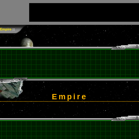
Empire
::
Empire