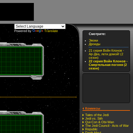
Powered by
Translate
Смотрите:
Эвоки
Дроиды
21 серия Войн Клонов -
Ар-Два, лети домой! (2
сезон)
22 серия Войн Клонов -
Смертельная погоня (2
сезон)
Комиксы
Tales of the Jedi
Jedi vs. Sith
Qui-Con & Obi-Wan
The Jedi Council - Acts of War
Republic
Darth Maul