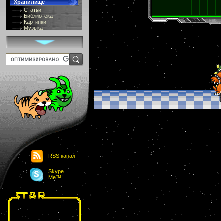
Хранилище
Статьи
Библиотека
Картинки
Музыка
GIF-галлерея
Терминология
Костюмы
Онлайн Видео
Игры
8 bit
Юмор
Картинки-приколы
Flash
Download
Links
Обмен баннерами
Главная
О проекте
Обьявления
Чат
RSS канал
Skype
Me™!