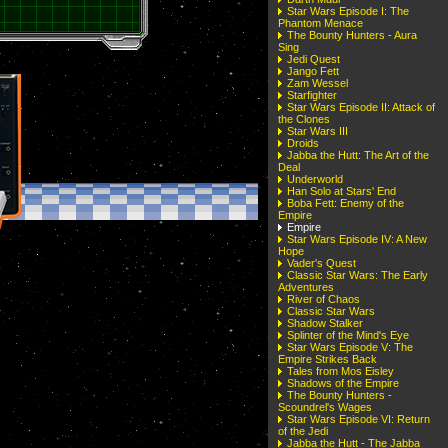
Star Wars Episode I: The
Phantom Menace
The Bounty Hunters - Aura
Sing
Jedi Quest
Jango Fett
Zam Wessel
Starfighter
Star Wars Episode II: Attack of
the Clones
Star Wars III
Droids
Jabba the Hutt: The Art of the
Deal
Underworld
Han Solo at Stars' End
Boba Fett: Enemy of the
Empire
Empire
Star Wars Episode IV: A New
Hope
Vader's Quest
Classic Star Wars: The Early
Adventures
River of Chaos
Classic Star Wars
Shadow Stalker
Splinter of the Mind's Eye
Star Wars Episode V: The
Empire Strikes Back
Tales from Mos Eisley
Shadows of the Empire
The Bounty Hunters -
Scoundrel's Wages
Star Wars Episode VI: Return
of the Jedi
Jabba the Hutt - The Jabba