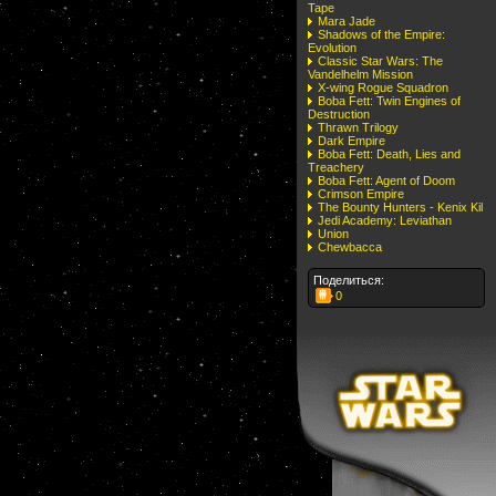
Tape
Mara Jade
Shadows of the Empire:
Evolution
Classic Star Wars: The
Vandelhelm Mission
X-wing Rogue Squadron
Boba Fett: Twin Engines of
Destruction
Thrawn Trilogy
Dark Empire
Boba Fett: Death, Lies and
Treachery
Boba Fett: Agent of Doom
Crimson Empire
The Bounty Hunters - Kenix Kil
Jedi Academy: Leviathan
Union
Chewbacca
Поделиться:
0