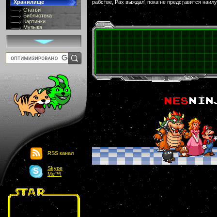
Хранилище
рабстве, Рах выждал, пока не представится наил
Статьи
Библиотека
Картинки
Музыка
GIF-галлерея
Терминология
Костюмы
Онлайн Видео
Игры
8 bit
Юмор
Картинки-приколы
Flash
Download
Links
Обмен баннерами
Главная
О проекте
Обьявления
Чат
RSS канал
Skype
Me™!