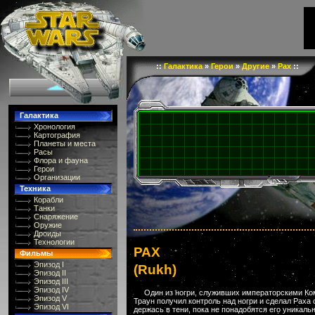
::
Галактика
»
Герои
»
Другие
»
Рах
::
Галактика
Хронология
Картография
Планеты и места
Расы
Флора и фауна
Герои
Организации
Техника
Корабли
Танки
Снаряжение
Оружие
Дроиды
Технологии
РАХ
Фильмы
Эпизод I
(Rukh)
Эпизод II
Эпизод III
Эпизод IV
Один из ногри, служивших императорскими Ко
Эпизод V
Траун получил контроль над ногри и сделал Раха
Эпизод VI
держась в тени, пока не понадобятся его уникал