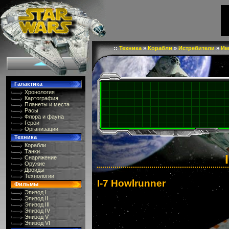
::
Техника
»
Корабли
»
Истребители
»
Им
Галактика
Хронология
Картография
Планеты и места
Расы
Флора и фауна
Герои
Организации
Техника
Корабли
Танки
Снаряжение
Оружие
Дроиды
Технологии
I-7 Howlrunner
Фильмы
Эпизод I
Эпизод II
Эпизод III
Эпизод IV
Эпизод V
Эпизод VI