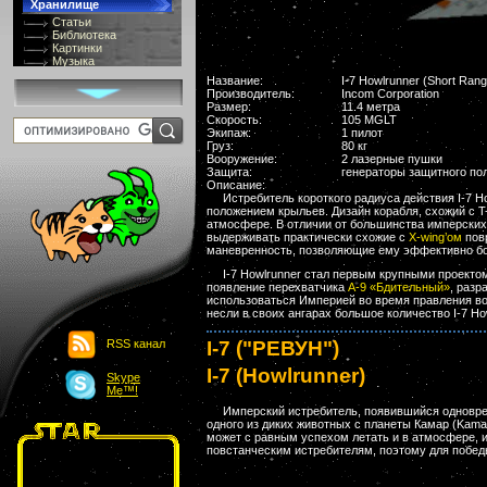
Хранилище
Статьи
Библиотека
Картинки
Музыка
GIF-галлерея
Название:
I-7 Howlrunner (Short Rang
Терминология
Производитель:
Incom Corporation
Костюмы
Размер:
11.4 метра
Онлайн Видео
Скорость:
105 MGLT
Игры
Экипаж:
1 пилот
Груз:
80 кг
8 bit
Вооружение:
2 лазерные пушки
Юмор
Защита:
генераторы защитного по
Картинки-приколы
Описание:
Flash
Истребитель короткого радиуса действия I-7 
положением крыльев. Дизайн корабля, схожий с T
Download
атмосфере. В отличии от большинства имперских 
Links
выдерживать практически схожие с
X-wing’ом
повр
маневренность, позволяющие ему эффективно бо
Обмен баннерами
Главная
I-7 Howlrunner стал первым крупными проекто
О проекте
появление перехватчика
A-9 «Бдительный»
, разр
Обьявления
использоваться Империей во время правления в
несли в своих ангарах большое количество I-7 Ho
Чат
RSS канал
I-7 ("РЕВУН")
I-7 (Howlrunner)
Skype
Me™!
Имперский истребитель, появившийся одновре
одного из диких животных с планеты Камар (Kam
может с равным успехом летать и в атмосфере, и
повстанческим истребителям, поэтому для победы