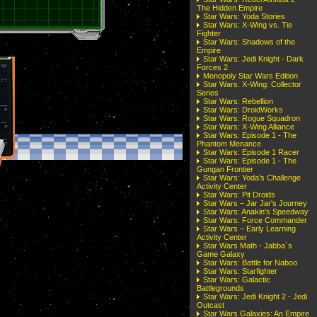
The Hidden Empire
Star Wars: Yoda Stories
Star Wars: X-Wing vs. Tie
Fighter
Star Wars: Shadows of the
Empire
Star Wars: Jedi Knight - Dark
Forces 2
Monopoly Star Wars Edition
Star Wars: X-Wing: Collector
Series
Star Wars: Rebellion
Star Wars: DroidWorks
Star Wars: Rogue Squadron
Star Wars: X-Wing Alliance
Star Wars: Episode 1 - The
Phantom Menance
Star Wars: Episode 1 Racer
Star Wars: Episode 1 - The
Gungan Frontier
Star Wars: Yoda's Challenge
Activity Center
Star Wars: Pit Droids
Star Wars – Jar Jar's Journey
Star Wars: Anakin's Speedway
Star Wars: Force Commander
Star Wars – Early Learning
Activity Center
Star Wars Math - Jabba`s
Game Galaxy
Star Wars: Battle for Naboo
Star Wars: Starfighter
Star Wars: Galactic
Battlegrounds
Star Wars: Jedi Knight 2 - Jedi
Outcast
Star Wars Galaxies: An Empire