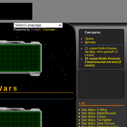
Powered by
Translate
Смотрите:
Эвоки
Дроиды
21 серия Войн Клонов -
Ар-Два, лети домой! (2
сезон)
22 серия Войн Клонов -
Смертельная погоня (2
сезон)
Wars
PC
Star Wars: X-Wing
Star Wars: Rebel Assault
Star Wars: Chess
Star Wars: Tie Fighter
Star Wars: Dark Forces
Star Wars: Rebel Assault 2 -