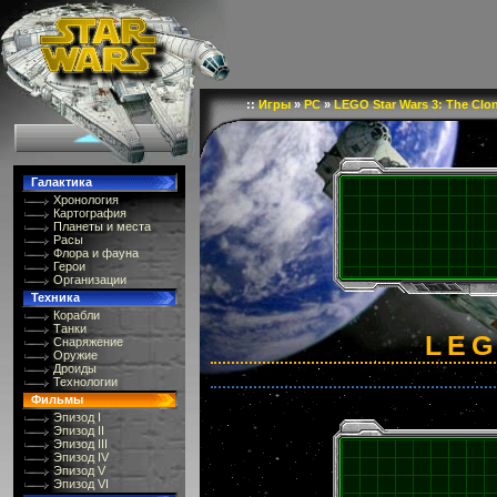
::
Игры
»
PC
»
LEGO Star Wars 3: The Clo
Галактика
Хронология
Картография
Планеты и места
Расы
Флора и фауна
Герои
Организации
Техника
Корабли
Танки
LEG
Снаряжение
Оружие
Дроиды
Технологии
Фильмы
Эпизод I
Эпизод II
Эпизод III
Эпизод IV
Эпизод V
Эпизод VI