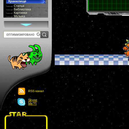
Хранилище
Статьи
Библиотека
Картинки
Музыка
GIF-галлерея
Терминология
Костюмы
Онлайн Видео
Игры
8 bit
Юмор
Картинки-приколы
Flash
Download
Links
Обмен баннерами
Главная
О проекте
Обьявления
Чат
RSS канал
Skype
Me™!