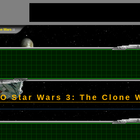
ne Wars
::
O Star Wars 3: The Clone 