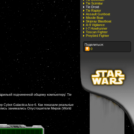
Tie Scimitar
Tie Droid
Tie Raptor
Assault Gunboat
Missile Boat
Skipray Blastboat
A-9 Vigilance
I-7 Howlrunner
Toscan Fighter
Preybird Fighter
Поделиться:
0
адрильей подчиненной общему компьютеру. Tie
 Cybot Galactica Ace-6. Как показали реальные
мались занимались Опустошители Миров (World