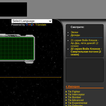
Powered by
Translate
Смотрите:
Эвоки
Дроиды
21 серия Войн Клонов -
Ар-Два, лети домой! (2
сезон)
22 серия Войн Клонов -
Смертельная погоня (2
сезон)
Империя
Tie Fighter
Tie Interceptor
Tie Bomber
Tie Advanced
Tie Experimental
Tie Defender