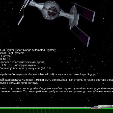
IE/d Fighter (Short Range Automated Fighter))
ienar Fleet Systems
,1 метра.
11 MGLT
 полностью автоматический дройд
 SFS L-s9.3 лазерные пушки
бшивка усиленная титаниумом (16 RU)
азработан Арндаллом Лоттом (Arndall Lott) вскоре после Битвы при Эндоре.
рой располагала Империя и может быть использован как отдельно так и в составе эск
олько в больших количествах.
у них отсутствует гипердрайв. Сердцем корабля служит лучший в своем роде компьютер
т живым пилотам. Т.к. эти корабли не требуют пилота их производством обычно зани