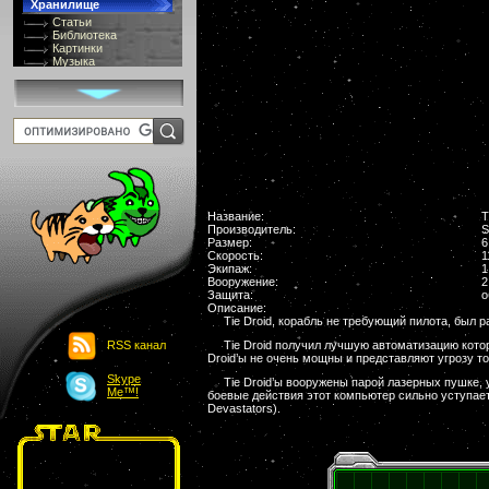
Хранилище
Статьи
Библиотека
Картинки
Музыка
GIF-галлерея
Терминология
Костюмы
Онлайн Видео
Игры
8 bit
Юмор
Картинки-приколы
Flash
Download
Название:
T
Производитель:
S
Links
Размер:
6
Обмен баннерами
Скорость:
1
Экипаж:
1
Главная
Вооружение:
2
О проекте
Защита:
о
Обьявления
Описание:
Чат
Tie Droid, корабль не требующий пилота, был р
RSS канал
Tie Droid получил лучшую автоматизацию кото
Droid’ы не очень мощны и представляют угрозу т
Skype
Tie Droid’ы вооружены парой лазерных пушке, 
Me™!
боевые действия этот компьютер сильно уступае
Devastators).