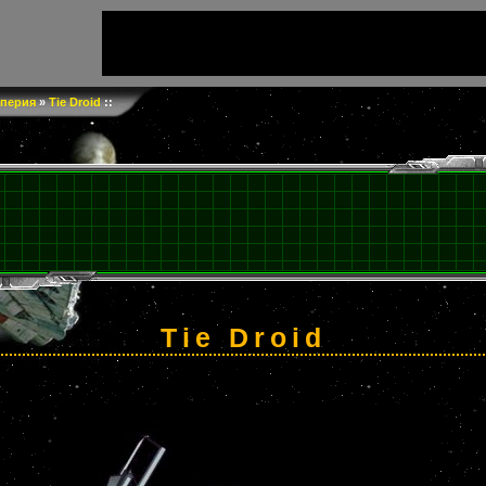
перия
»
Tie Droid
::
Tie Droid