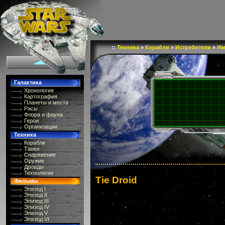
::
Техника
»
Корабли
»
Истребители
»
Им
Галактика
Хронология
Картография
Планеты и места
Расы
Флора и фауна
Герои
Организации
Техника
Корабли
Танки
Снаряжение
Оружие
Дроиды
Технологии
Tie Droid
Фильмы
Эпизод I
Эпизод II
Эпизод III
Эпизод IV
Эпизод V
Эпизод VI