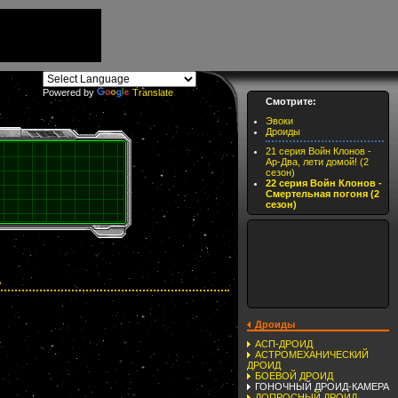
Powered by
Translate
Смотрите:
Эвоки
Дроиды
21 серия Войн Клонов -
Ар-Два, лети домой! (2
сезон)
22 серия Войн Клонов -
Смертельная погоня (2
сезон)
А
Дроиды
АСП-ДРОИД
АСТРОМЕХАНИЧЕСКИЙ
ДРОИД
БОЕВОЙ ДРОИД
ГОНОЧНЫЙ ДРОИД-КАМЕРА
ДОПРОСНЫЙ ДРОИД