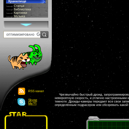
Хранилище
Статьи
Библиотека
Картинки
Музыка
GIF-галлерея
Терминология
Костюмы
Онлайн Видео
Игры
8 bit
Юмор
Картинки-приколы
Flash
Download
Links
Обмен баннерами
Главная
О проекте
Обьявления
Чат
RSS канал
Чрезвычайно быстрый дроид, запрограммиров
невероятную скорость, и отлично настроенными 
Skype
темноте. Дроиды-камеры передают все свои запи
Me™!
определённым подрасером или обозревать какой-