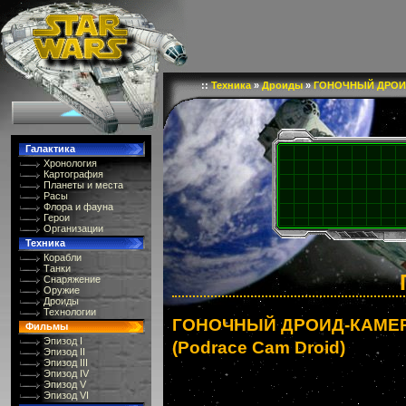
::
Техника
»
Дроиды
»
ГОНОЧНЫЙ ДРОИ
Галактика
Хронология
Картография
Планеты и места
Расы
Флора и фауна
Герои
Организации
Техника
Корабли
Танки
Снаряжение
Оружие
Дроиды
Технологии
ГОНОЧНЫЙ ДРОИД-КАМЕ
Фильмы
Эпизод I
(Podrace Cam Droid)
Эпизод II
Эпизод III
Эпизод IV
Эпизод V
Эпизод VI