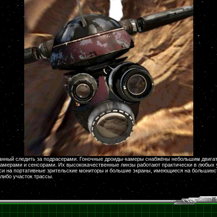
анный следить за подрасерами. Гоночные дроиды-камеры снабжёны небольшим двига
камерами и сенсорами. Их высококачественные линзы работают практически в любых у
си на портативные зрительские мониторы и большие экраны, имеющиеся на большинст
либо участок трассы.